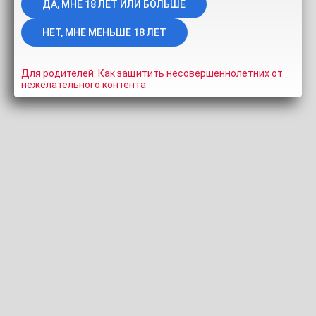
ИНФОРМАЦИЯ
СКРИНШОТЫ
ПОДЕЛИТЬСЯ
КОММЕНТАРИИ (0)
v_i_t_o
Для родителей: Как защитить несовершеннолетних от
нежелательного контента
Длительность:
4:30
Просмотров:
1.6K
Добавлено:
11 лет
назад
Тэги:
eyinni
Похожие видео
HD
HD
ЛИЧНОЕ
Sidiandnancy cumshot
Nedewa
17:37
100%
30:12
0%