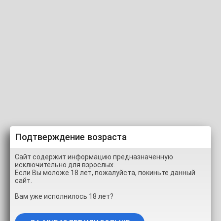
Carolinecandy
00:00
12:02
Подтверждение возраста
Сайт содержит информацию предназначенную
100% (2 ГОЛОСА)
исключительно для взрослых.
Если Вы моложе 18 лет, пожалуйста, покиньте данный
сайт.
ИНФОРМАЦИЯ
СКРИНШОТЫ
ПОДЕЛИТЬСЯ
Вам уже исполнилось 18 лет?
КОММЕНТАРИИ (0)