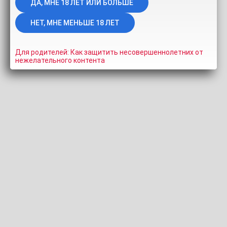
ИНФОРМАЦИЯ
СКРИНШОТЫ
ПОДЕЛИТЬСЯ
КОММЕНТАРИИ (0)
Energggy
Для родителей: Как защитить несовершеннолетних от
нежелательного контента
Длительность:
50:48
Просмотров:
1.6K
Добавлено:
13
лет назад
Тэги:
milenaa
Похожие видео
kallli
Sara_fun
1:49
0%
28:49
0%