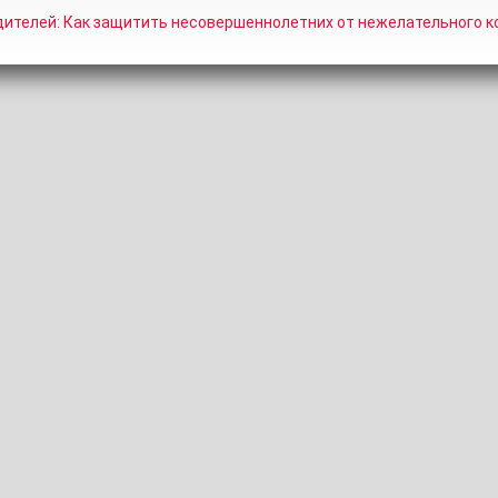
дителей: Как защитить несовершеннолетних от нежелательного к
ИНФОРМАЦИЯ
СКРИНШОТЫ
ПОДЕЛИТЬСЯ
КОММЕНТАР
о:
1 год назад
Youthanas