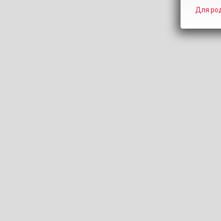
00:00
03:00
Для ро
100% (2 ГОЛОСА)
Длительность:
3:00
Просмотров:
1.7K
Добавлен
Тэги:
Модели:
pinkie-pie
Pinkie-Pie