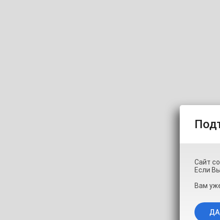
Sonya-reallsugar
Под
Сайт с
Если Вы
Вам уже