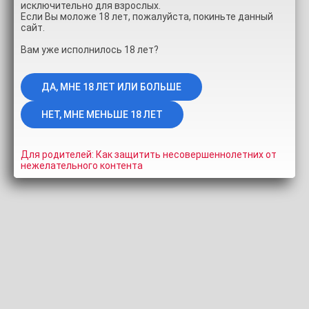
исключительно для взрослых.
Если Вы моложе 18 лет, пожалуйста, покиньте данный
сайт.
Вам уже исполнилось 18 лет?
ЛИЧНЫЙ
Killer
Для родителей: Как защитить несовершеннолетних от
80 фотографий
0%
нежелательного контента
2 года назад
3.6K
Топовые модели
Effy_S
1
MIHANIKA69
ALYSIA_SUSAN
MONCHHICHIS